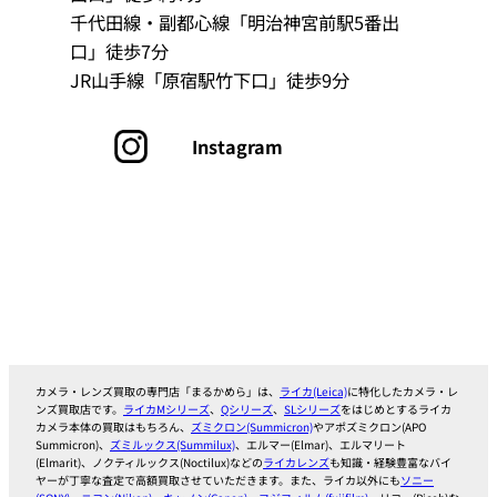
千代田線‧副都心線「明治神宮前駅5番出
口」徒歩7分
JR山手線「原宿駅竹下口」徒歩9分
グ
Instagram
ル
ー
プ
リ
ン
ク
カメラ・レンズ買取の専門店「まるかめら」は、
ライカ(Leica)
に特化したカメラ・レ
ンズ買取店です。
ライカMシリーズ
、
Qシリーズ
、
SLシリーズ
をはじめとするライカ
カメラ本体の買取はもちろん、
ズミクロン(Summicron)
やアポズミクロン(APO
Summicron)、
ズミルックス(Summilux)
、エルマー(Elmar)、エルマリート
(Elmarit)、ノクティルックス(Noctilux)などの
ライカレンズ
も知識・経験豊富なバイ
ヤーが丁寧な査定で高額買取させていただきます。また、ライカ以外にも
ソニー