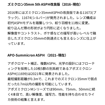
ズミクロン35mm 5th ASPH改良版（2016–現在）
2016年にはズミクロン35mmASPHの改良版である11673(ブ
ラック)、11674(シルバー)が発売されました。レンズ構成は
初代ASPHモデルを踏襲しつつ、絞り羽根を11枚に変更。
絞り込んだ際の形状がより円形に近くなりました。
解像度やコントラスト、ボケ感などの描写が高いレベルで融
合したズミクロン35mmの到達点とも言えるレンズに仕上が
っています。
APO-Summicron ASPH （2021–現在）
アポクロマート補正、複数ASPH、光学の設計にはフローテ
ィングを採用した10枚5群の別系統であるアポズミクロン
ASPH(11699)は2021年に発表されました。
最短撮影距離が0.3mで、これまでのズミクロン35mmで弱点
だった0.7m以内の撮影を可能にしています。
アポズミクロンMシリーズでは90mm、75mm、50mmに続
く4本目で、高い解像度、描写力、性能を持ち合わせたライ
カ技術の結集と言えます。