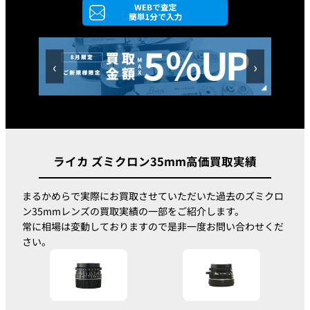
Summicron
M35mm f2.0
180,000円
205,000円
ASPH.Black
11879
‹
›
Summicron
M35mm f2.0
190,000円
215,000円
ASPH.Silver
11882
ライカ ズミクロン35mm高価買取実績
Summicron
L35mm f2.0
180,000円
240,000円
まるかめらで実際にお買取させていただいた過去のズミクロ
ASPH. Silver
ン35mmレンズの買取実績の一部をご紹介します。
11608
常に相場は変動しておりますので是非一度お問い合わせくだ
さい。
Summicron
M35mm f2.0
240,000円
260,000円
ASPH.6bit
Black 11879C