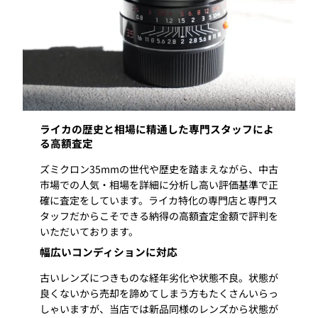
Chrome イエ
ロースケール
Summicron
M35mm f2.0
3,000,000円
ask
1st 8枚玉 Black
Paint
ライカの歴史と相場に精通した専門スタッフによ
Summicron
る高額査定
M35mm f2.0
200,000円
240,000円
1st 8枚玉 眼鏡
ズミクロン35mmの世代や歴史を踏まえながら、中古
付き
市場での人気・相場を詳細に分析し高い評価基準で正
確に査定をしています。ライカ特化の専門店と専門ス
Summicron
タッフだからこそできる納得の高額査定金額で評判を
いただいております。
M35mm f2.0
150,000円
190,000円
2nd 6枚玉 ツノ
幅広いコンディションに対応
付き
古いレンズにつきものな経年劣化や状態不良。状態が
良くないから売却を諦めてしまう方もたくさんいらっ
Summicron
しゃいますが、当店では新品同様のレンズから状態が
M35mm f2.0