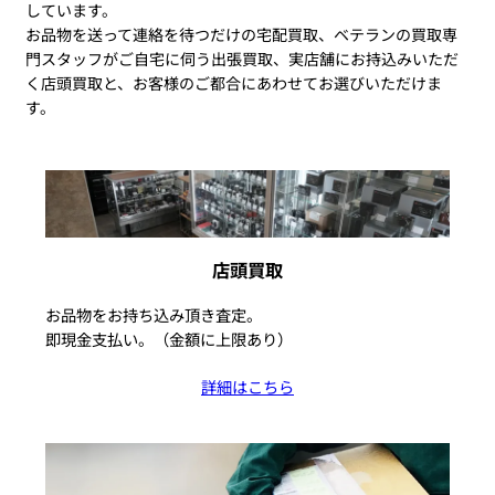
M35mm f2.0
しています。
250,000円
275,000円
ASPH.Black
お品物を送って連絡を待つだけの宅配買取、ベテランの買取専
門スタッフがご自宅に伺う出張買取、実店舗にお持込みいただ
11673
く店頭買取と、お客様のご都合にあわせてお選びいただけま
す。
Summicron
M35mm f2.0
260,000円
275,000円
ASPH.Silver
11674
APO-
Summicron
店頭買取
900,000円
950,000円
M35mm f2.0
ASPH.Black
お品物をお持ち込み頂き査定。
即現金支払い。（金額に上限あり）
詳細はこちら