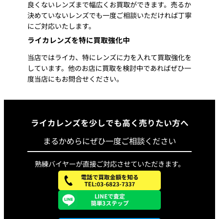
150,000円
190,000円
良くないレンズまで幅広くお買取ができます。売るか
2nd 6枚玉
決めていないレンズでも一度ご相談いただければ丁寧
(3rd)
にご対応いたします。
ライカレンズを特に買取強化中
Summicron
M35mm f2.0 7
230,000円
280,000円
当店ではライカ、特にレンズに力を入れて買取強化を
枚玉 前期 Black
しています。他のお店に買取を検討中であればぜひ一
度当店にもお問合せください。
Summicron
M35mm f2.0 7
230,000円
300,000円
枚玉 後期 Black
ライカレンズを少しでも高く売りたい方へ
Summicron
M35mm f2.0 7
400,000円
500,000円
まるかめらにぜひ一度ご相談ください
枚玉 Silver
熟練バイヤーが直接ご対応させていただきます。
Summicron
M35mm f2.0 7
320,000円
370,000円
枚玉 70周年記
念