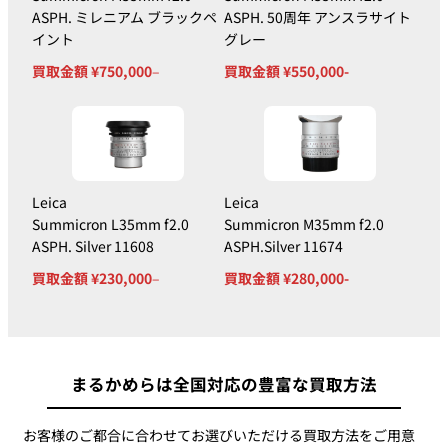
Titanium
ASPH. ミレニアム ブラックペ
ASPH. 50周年 アンスラサイト
イント
グレー
Summicron
M35mm f2.0
買取金額 ¥750,000
–
買取金額 ¥550,000-
ASPH. 50周年
400,000円
480,000円
アンスラサイト
グレー
Summicron
Leica
Leica
M35mm f2.0
Summicron L35mm f2.0
Summicron M35mm f2.0
LHSA 35周年
350,000円
450,000円
ASPH. Silver 11608
ASPH.Silver 11674
ハンマートーン
フード付き
買取金額 ¥230,000
–
買取金額 ¥280,000-
Summicron
M35mm f2.0
570,000円
630,000円
ASPH. Black
まるかめらは全国対応の豊富な買取方法
Chrome 11689
Summicron
お客様のご都合に合わせてお選びいただける買取方法をご用意