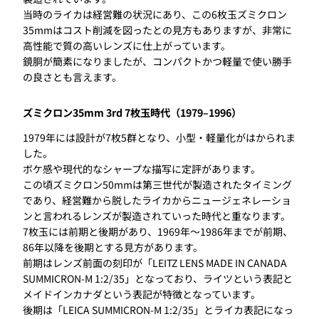
当時のライカは経営難の状況にあり、この6枚玉ズミクロン
35mmはコスト削減を図ったとの見方もありますが、非常に
高性能で質の高いレンズに仕上がっています。
鏡胴が簡素になりましたが、コンパクトかつ軽量で使い勝手
の良さとも言えます。
ズミクロン35mm 3rd 7枚玉時代（1979–1996）
1979年には設計が7枚5群となり、小型・軽量化がはかられま
した。
ボケ感や現代的なシャープな描写に定評があります。
この頃ズミクロン50mmは第三世代が製造されたタイミング
であり、経営難から脱したライカからニュージェネレーショ
ンと言われるレンズが製造されていった時代と重なります。
7枚玉には前期と後期があり、1969年〜1986年までが前期、
86年以降を後期とする見方があります。
前期はレンズ前面の刻印が「LEITZ LENS MADE IN CANADA
SUMMICRON-M 1:2/35」となっており、ライツという表記と
メイドインカナダという表記が特徴となっています。
後期は「LEICA SUMMICRON-M 1:2/35」とライカ表記になっ