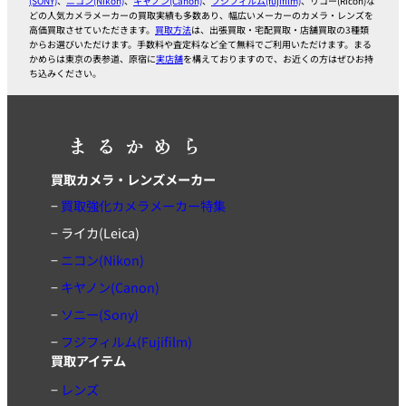
(SONY)
、
ニコン(Nikon)
、
キャノン(Canon)
、
フジフィルム(fujifilm)
、リコー(Ricoh)な
どの人気カメラメーカーの買取実績も多数あり、幅広いメーカーのカメラ・レンズを
高価買取させていただきます。
買取方法
は、出張買取・宅配買取・店舗買取の3種類
からお選びいただけます。手数料や査定料など全て無料でご利用いただけます。まる
かめらは東京の表参道、原宿に
実店舗
を構えておりますので、お近くの方はぜひお持
ち込みください。
買取カメラ・レンズメーカー
−
買取強化カメラメーカー特集
−
ライカ(Leica)
−
ニコン(Nikon)
−
キヤノン(Canon)
−
ソニー(Sony)
−
フジフィルム(Fujifilm)
買取アイテム
−
レンズ