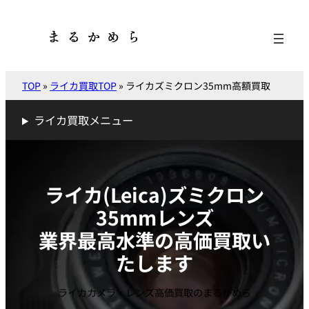
内
容
を
ス
キ
TOP
»
ライカ買取TOP
»
ライカズミクロン35mm高額買取
ッ
プ
ライカ買取メニュー
ライカ(Leica)ズミクロン
35mmレンズ
業界最高水準の高価買取い
たします
ライカカメラ・レンズ高価買取のまるかめら