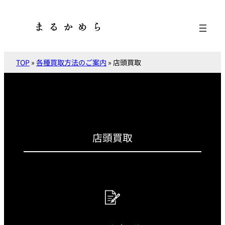
内
容
を
ス
キ
TOP
»
各種買取方法のご案内
»
店頭買取
ッ
プ
店頭買取