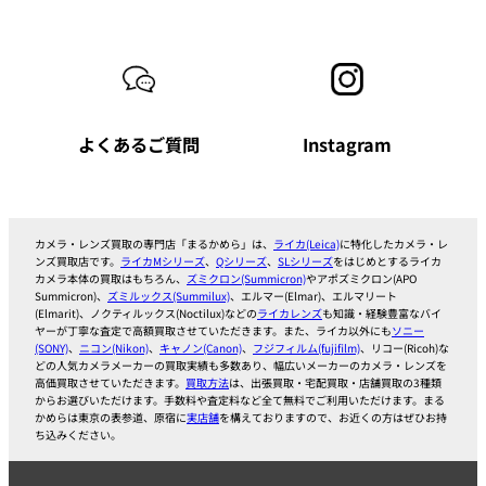
グ
グ
ル
ル
ー
ー
プ
プ
よくあるご質問
Instagram
リ
リ
ン
ン
ク
ク
カメラ・レンズ買取の専門店「まるかめら」は、
ライカ(Leica)
に特化したカメラ・レ
ンズ買取店です。
ライカMシリーズ
、
Qシリーズ
、
SLシリーズ
をはじめとするライカ
カメラ本体の買取はもちろん、
ズミクロン(Summicron)
やアポズミクロン(APO
Summicron)、
ズミルックス(Summilux)
、エルマー(Elmar)、エルマリート
(Elmarit)、ノクティルックス(Noctilux)などの
ライカレンズ
も知識・経験豊富なバイ
ヤーが丁寧な査定で高額買取させていただきます。また、ライカ以外にも
ソニー
(SONY)
、
ニコン(Nikon)
、
キャノン(Canon)
、
フジフィルム(fujifilm)
、リコー(Ricoh)な
どの人気カメラメーカーの買取実績も多数あり、幅広いメーカーのカメラ・レンズを
高価買取させていただきます。
買取方法
は、出張買取・宅配買取・店舗買取の3種類
からお選びいただけます。手数料や査定料など全て無料でご利用いただけます。まる
かめらは東京の表参道、原宿に
実店舗
を構えておりますので、お近くの方はぜひお持
ち込みください。