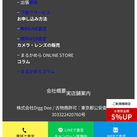
−
出張
買取
−
下取りサービス
お申し込み方法
−
無料LINE査定
−
無料WEB査定
カメラ・レンズの販売
−
まるかめら ONLINE STORE
コラム
− まるかめらコラム
会社概要
実店舗案内
株式会社Digg Dee / 古物商許可：東京都公安委員会 第
303322420760号
LINEで査定
電話で査定
キャンペーン実施中
WEBで査定