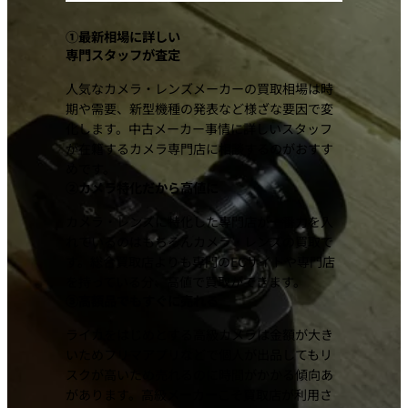
①最新相場に詳しい
専門スタッフが査定
人気なカメラ・レンズメーカーの買取相場は時
期や需要、新型機種の発表など様ざな要因で変
化します。中古メーカー事情に詳しいスタッフ
が在籍するカメラ専門店に相談するのがおすす
めです。
②カメラ特化だから高値に
カメラ・レンズに特化した専門店が一番力を入
れているのはもちろんカメラ・レンズの買取で
す。総合買取店よりも専門のECサイトや専門店
を持っている分、高値で買取ができます。
③高額品でもすぐに売れる
ライカをはじめとする高級カメラは金額が大き
いためフリマアプリなどで個人が出品してもリ
スクが高いため売れるのに時間がかかる傾向あ
があります。高級メーカーこそ買取店が利用さ