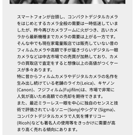
スマートフォンが台頭し、コンパクトデジタルカメラ
をはじめとするカメラ全般の需要は一時低迷していま
したが、昨今再びカメラブームに火がつき、古いカメ
ラから最新機種までカメラの需要は上がる一方です。
そんな中でも現在家電量販店では販売していない昔の
フィルムカメラや高額で手が届きづらいデジタル一眼
カメラなどは中古市場での売買が加熱しており、カメ
ラの買取店で査定をすると想像以上の高値がつくケー
スが多々あります。
特に昔からフィルムカメラやデジタルカメラの名作を
生み出し続けている老舗のライカ(Leica)、キヤノン
(Canon)、フジフィルム(Fujifilm)は、市場で非常に
人気が高いため高額での売却を期待できます。
また、最近ミラーレス一眼を中心に独自のセンスと技
術で評価されているソニー(Sony)やシグマ (Sigma)、
コンパクトデジタルカメラで人気を博すリコー
(Ricoh)なども著名人の使用等をきっかけに需要が高
まり高く売れる傾向にあります。