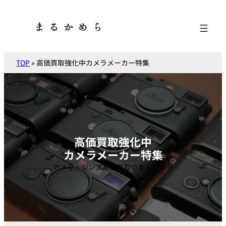
内
容
を
ス
キ
TOP
»
高価買取強化中カメラメーカー特集
ッ
プ
高価買取強化中
カメラメーカー特集
カメラ・レンズ高価買取のまるかめら