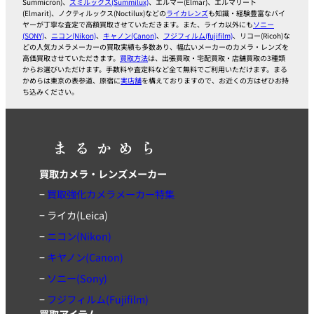
Summicron)、
ズミルックス(Summilux)
、エルマー(Elmar)、エルマリート
(Elmarit)、ノクティルックス(Noctilux)などの
ライカレンズ
も知識・経験豊富なバイ
ヤーが丁寧な査定で高額買取させていただきます。また、ライカ以外にも
ソニー
(SONY)
、
ニコン(Nikon)
、
キャノン(Canon)
、
フジフィルム(fujifilm)
、リコー(Ricoh)な
どの人気カメラメーカーの買取実績も多数あり、幅広いメーカーのカメラ・レンズを
高価買取させていただきます。
買取方法
は、出張買取・宅配買取・店舗買取の3種類
からお選びいただけます。手数料や査定料など全て無料でご利用いただけます。まる
かめらは東京の表参道、原宿に
実店舗
を構えておりますので、お近くの方はぜひお持
ち込みください。
買取カメラ・レンズメーカー
−
買取強化カメラメーカー特集
−
ライカ(Leica)
−
ニコン(Nikon)
−
キヤノン(Canon)
−
ソニー(Sony)
−
フジフィルム(Fujifilm)
買取アイテム