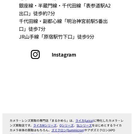
銀座線・半蔵門線‧千代田線「表参道駅A2
出口」徒歩約7分
千代田線‧副都心線「明治神宮前駅5番出
口」徒歩7分
JR山手線「原宿駅竹下口」徒歩9分
グ
Instagram
ル
ー
プ
リ
ン
ク
カメラ・レンズ買取の専門店「まるかめら」は、
ライカ(Leica)
に特化したカメラ・レ
ンズ買取店です。
ライカMシリーズ
、
Qシリーズ
、
SLシリーズ
をはじめとするライカ
カメラ本体の買取はもちろん、
ズミクロン(Summicron)
やアポズミクロン(APO